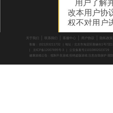
用户了解
改本用户协
权不对用户
规则，或者
关于我们
联系我们
客服中心
用户协议
隐私政策
万盛和泰提
客服： (021)53211732 | 地址：北京市海淀区善缘街1号7层1
|
京ICP备12007695号-3
|
公安备案号11010802023729
则后，用户
健康游戏公告：抵制不良游戏 拒绝盗版游戏 注意自我保护 谨防
同意万盛和
于用户在用
和泰将不会
二、知识