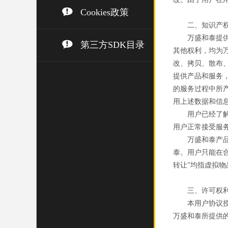
Cookies政策
二、知识产
万盛和泰提
第三方SDK目录
其他权利，均为
改、拷贝、散布
提供产品和服务
的服务过程中所
用上述数据和信
用户已经了
用户正常接受服
万盛和泰产
泰。用户只能在
转让”均指虚拟物
三、许可权
本用户协议
万盛和泰所提供