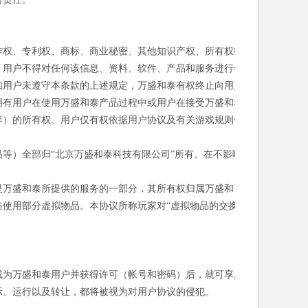
作权、专利权、商标、商业秘密、其他知识产权、所有权或
，用户不得对任何该信息、资料、软件、产品和服务进行修
如用户未遵守本条款的上述规定，万盛和泰有权终止向用户
拥有用户在使用万盛和泰产品过程中或用户在接受万盛和泰
等）的所有权。用户仅有权依据用户协议及有关游戏规则使
等）全部归“北京万盛和泰科技有限公司”所有。在不影响
。
是万盛和泰所提供的服务的一部分，其所有权归属万盛和
使用部分虚拟物品。本协议所称玩家对“虚拟物品的交换/
成为万盛和泰用户并获得许可（帐号和密码）后，就可享用
示、运行以及转让，都将被视为对用户协议的侵犯。