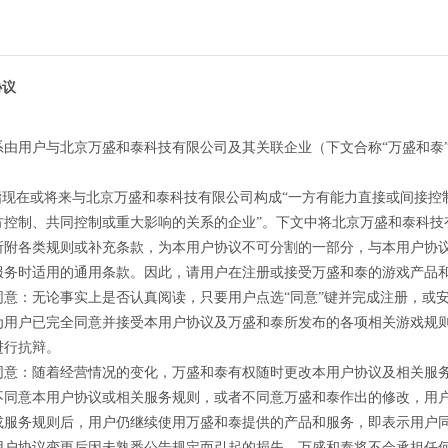
协议
系由用户与北京万盛和泰科技有限公司及其关联企业（下文合称“万盛和泰
”指现在或将来与北京万盛和泰科技有限公司构成“一方有能力直接或间接
方控制、共同控制或重大影响的关系的企业”。下文中将北京万盛和泰科技
所附各类规则或补充条款，为本用户协议不可分割的一部分，与本用户协
服务时适用的通用条款。因此，请用户在注册或接受万盛和泰的游戏产品
同意：无论事实上是否认真阅读，只要用户点选“同意”键并完成注册，或
为用户已完全同意并接受本用户协议及万盛和泰所发布的各项相关游戏规
进行抗辩。
同意：随着经营情况的变化，万盛和泰有权随时更改本用户协议及相关服
不同意本用户协议或相关服务规则，或者不同意万盛和泰作出的修改，用
或服务规则后，用户仍继续使用万盛和泰提供的产品和服务，即表示用户
用户协议变更后因未熟悉公告规定而引起的损失，万盛和泰将不会承担任