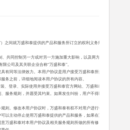
”）之间就万盛和泰提供的产品和服务所订立的权利义务规
控制、共同控制另一方或对另一方施加重大影响，以及两方或
有限公司及其关联企业合称“万盛和泰”。
议具有同等法律效力。本用户协议是用户接受万盛和泰所提
和服务之前，详细地阅读本用户协议的所有内容。
安装、登录、实际使用并接受万盛和泰官方网站、万盛和泰
则、服务规则，并愿受其约束。如果发生纠纷，用户不得以
务规则。修改本用户协议时，万盛和泰有权不对用户进行个
户可以主动停止使用万盛和泰提供的产品和服务，如果在万
同意万盛和泰对本用户协议及相关服务规则所做的所有修
何责任。