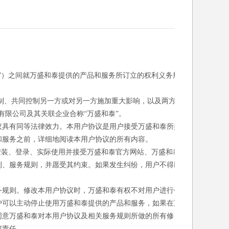
”）之间就万盛和泰提供的产品和服务所订立的权利义务规
控制、共同控制另一方或对另一方施加重大影响，以及两方或
有限公司及其关联企业合称“万盛和泰”。
议具有同等法律效力。本用户协议是用户接受万盛和泰所提
和服务之前，详细地阅读本用户协议的所有内容。
安装、登录、实际使用并接受万盛和泰官方网站、万盛和泰
则、服务规则，并愿受其约束。如果发生纠纷，用户不得以
务规则。修改本用户协议时，万盛和泰有权不对用户进行个
户可以主动停止使用万盛和泰提供的产品和服务，如果在万
同意万盛和泰对本用户协议及相关服务规则所做的所有修
何责任。