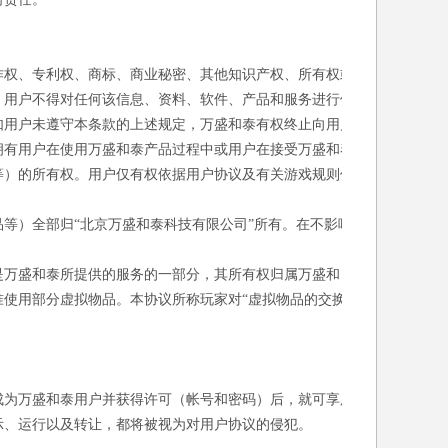
作权、专利权、商标、商业秘密、其他知识产权、所有权或
，用户不得对任何该信息、资料、软件、产品和服务进行修
如用户未遵守本条款的上述规定，万盛和泰有权终止向用户
拥有用户在使用万盛和泰产品过程中或用户在接受万盛和泰
等）的所有权。用户仅有权依据用户协议及有关游戏规则使
等）全部归“北京万盛和泰科技有限公司”所有。在不影响
。
是万盛和泰所提供的服务的一部分，其所有权归属万盛和
使用部分虚拟物品。本协议所称玩家对“虚拟物品的交换/
成为万盛和泰用户并获得许可（帐号和密码）后，就可享用
示、运行以及转让，都将被视为对用户协议的侵犯。