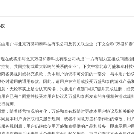
协议
系由用户与北京万盛和泰科技有限公司及其关联企业（下文合称“万盛和泰
”指现在或将来与北京万盛和泰科技有限公司构成“一方有能力直接或间接
方控制、共同控制或重大影响的关系的企业”。下文中将北京万盛和泰科技
所附各类规则或补充条款，为本用户协议不可分割的一部分，与本用户协
服务时适用的通用条款。因此，请用户在注册或接受万盛和泰的游戏产品
同意：无论事实上是否认真阅读，只要用户点选“同意”键并完成注册，或
为用户已完全同意并接受本用户协议及万盛和泰所发布的各项相关游戏规
进行抗辩。
同意：随着经营情况的变化，万盛和泰有权随时更改本用户协议及相关服
不同意本用户协议或相关服务规则，或者不同意万盛和泰作出的修改，用
或服务规则后，用户仍继续使用万盛和泰提供的产品和服务，即表示用户
用户协议变更后因未熟悉公告规定而引起的损失，万盛和泰将不会承担任