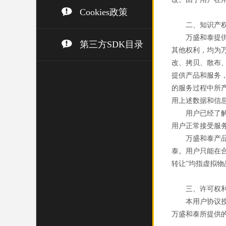
Cookies政策
二、知识产
万盛和泰提
第三方SDK目录
其他权利，均为
改、拷贝、散布
提供产品和服务
的服务过程中所
用上述数据和信
用户已经了
用户正常接受服
万盛和泰产
泰。用户只能在
转让”均指虚拟物
三、许可权
本用户协议
万盛和泰所提供