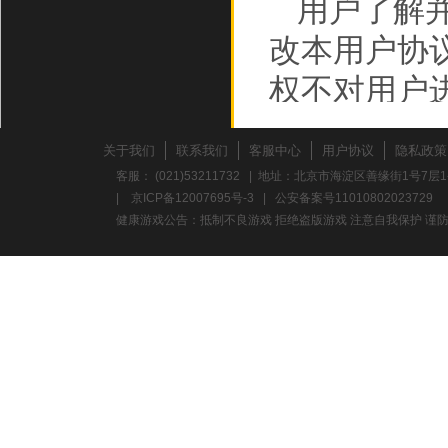
用户了解
改本用户协
权不对用户
规则，或者
关于我们
联系我们
客服中心
用户协议
隐私政策
万盛和泰提
客服： (021)53211732 | 地址：北京市海淀区善缘街1号7层1
|
京ICP备12007695号-3
|
公安备案号11010802023729
则后，用户
健康游戏公告：抵制不良游戏 拒绝盗版游戏 注意自我保护 谨防
同意万盛和
于用户在用
和泰将不会
二、知识