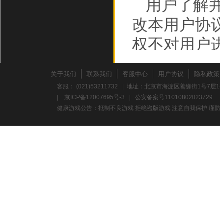
用户了解
改本用户协
权不对用户
规则，或者
关于我们
联系我们
客服中心
用户协议
隐私政策
万盛和泰提
客服： (021)53211732 | 地址：北京市海淀区善缘街1号7层1
|
京ICP备12007695号-3
|
公安备案号11010802023729
则后，用户
健康游戏公告：抵制不良游戏 拒绝盗版游戏 注意自我保护 谨防
同意万盛和
于用户在用
和泰将不会
二、知识