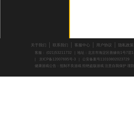
关于我们
联系我们
客服中心
用户协议
隐私政策
客服： (021)53211732 | 地址：北京市海淀区善缘街1号7层1
|
京ICP备12007695号-3
|
公安备案号11010802023729
健康游戏公告：抵制不良游戏 拒绝盗版游戏 注意自我保护 谨防