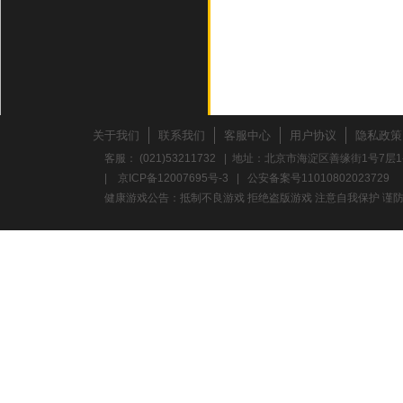
关于我们
联系我们
客服中心
用户协议
隐私政策
客服： (021)53211732 | 地址：北京市海淀区善缘街1号7层1
|
京ICP备12007695号-3
|
公安备案号11010802023729
健康游戏公告：抵制不良游戏 拒绝盗版游戏 注意自我保护 谨防