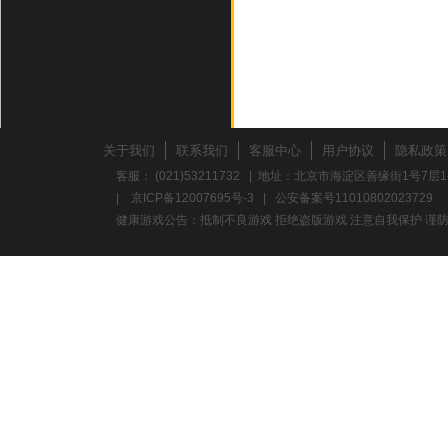
关于我们
联系我们
客服中心
用户协议
隐私政策
客服： (021)53211732 | 地址：北京市海淀区善缘街1号7层1
|
京ICP备12007695号-3
|
公安备案号11010802023729
健康游戏公告：抵制不良游戏 拒绝盗版游戏 注意自我保护 谨防