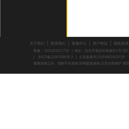
关于我们
联系我们
客服中心
用户协议
隐私政策
客服： (021)53211732 | 地址：北京市海淀区善缘街1号7层1
|
京ICP备12007695号-3
|
公安备案号11010802023729
健康游戏公告：抵制不良游戏 拒绝盗版游戏 注意自我保护 谨防