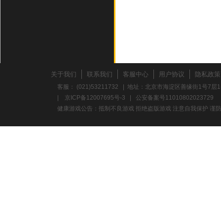
关于我们
联系我们
客服中心
用户协议
隐私政策
客服： (021)53211732 | 地址：北京市海淀区善缘街1号7层1
|
京ICP备12007695号-3
|
公安备案号11010802023729
健康游戏公告：抵制不良游戏 拒绝盗版游戏 注意自我保护 谨防