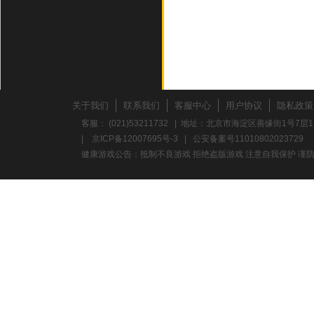
关于我们
联系我们
客服中心
用户协议
隐私政策
客服： (021)53211732 | 地址：北京市海淀区善缘街1号7层1
|
京ICP备12007695号-3
|
公安备案号11010802023729
健康游戏公告：抵制不良游戏 拒绝盗版游戏 注意自我保护 谨防