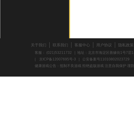
关于我们
联系我们
客服中心
用户协议
隐私政策
客服： (021)53211732 | 地址：北京市海淀区善缘街1号7层1
|
京ICP备12007695号-3
|
公安备案号11010802023729
健康游戏公告：抵制不良游戏 拒绝盗版游戏 注意自我保护 谨防