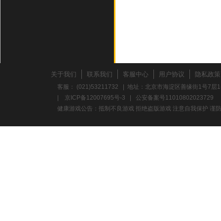
关于我们
联系我们
客服中心
用户协议
隐私政策
客服： (021)53211732 | 地址：北京市海淀区善缘街1号7层1
|
京ICP备12007695号-3
|
公安备案号11010802023729
健康游戏公告：抵制不良游戏 拒绝盗版游戏 注意自我保护 谨防