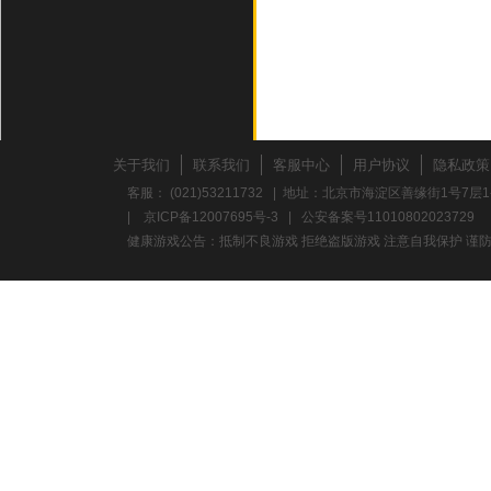
关于我们
联系我们
客服中心
用户协议
隐私政策
客服： (021)53211732 | 地址：北京市海淀区善缘街1号7层1
|
京ICP备12007695号-3
|
公安备案号11010802023729
健康游戏公告：抵制不良游戏 拒绝盗版游戏 注意自我保护 谨防