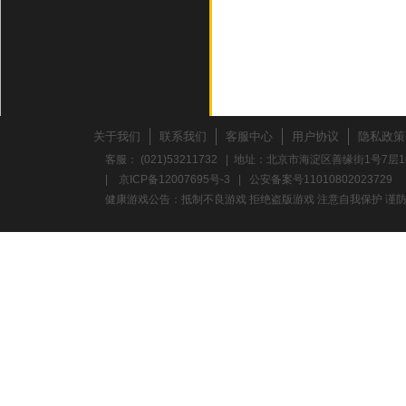
关于我们
联系我们
客服中心
用户协议
隐私政策
客服： (021)53211732 | 地址：北京市海淀区善缘街1号7层1
|
京ICP备12007695号-3
|
公安备案号11010802023729
健康游戏公告：抵制不良游戏 拒绝盗版游戏 注意自我保护 谨防