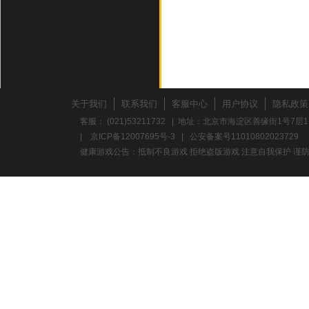
关于我们
联系我们
客服中心
用户协议
隐私政策
客服： (021)53211732 | 地址：北京市海淀区善缘街1号7层1
|
京ICP备12007695号-3
|
公安备案号11010802023729
健康游戏公告：抵制不良游戏 拒绝盗版游戏 注意自我保护 谨防