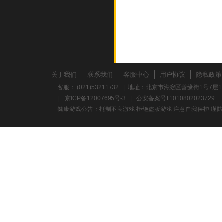
关于我们
联系我们
客服中心
用户协议
隐私政策
客服： (021)53211732 | 地址：北京市海淀区善缘街1号7层1
|
京ICP备12007695号-3
|
公安备案号11010802023729
健康游戏公告：抵制不良游戏 拒绝盗版游戏 注意自我保护 谨防