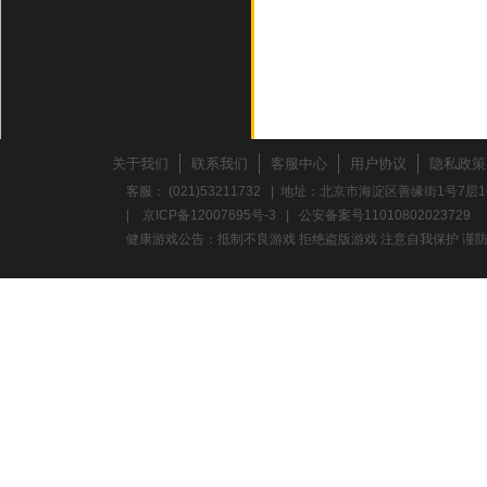
关于我们
联系我们
客服中心
用户协议
隐私政策
客服： (021)53211732 | 地址：北京市海淀区善缘街1号7层1
|
京ICP备12007695号-3
|
公安备案号11010802023729
健康游戏公告：抵制不良游戏 拒绝盗版游戏 注意自我保护 谨防