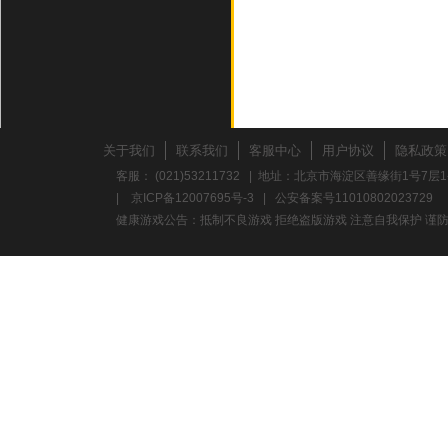
关于我们
联系我们
客服中心
用户协议
隐私政策
客服： (021)53211732 | 地址：北京市海淀区善缘街1号7层1
|
京ICP备12007695号-3
|
公安备案号11010802023729
健康游戏公告：抵制不良游戏 拒绝盗版游戏 注意自我保护 谨防