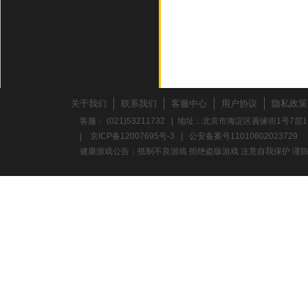
关于我们
联系我们
客服中心
用户协议
隐私政策
客服： (021)53211732 | 地址：北京市海淀区善缘街1号7层1
|
京ICP备12007695号-3
|
公安备案号11010802023729
健康游戏公告：抵制不良游戏 拒绝盗版游戏 注意自我保护 谨防