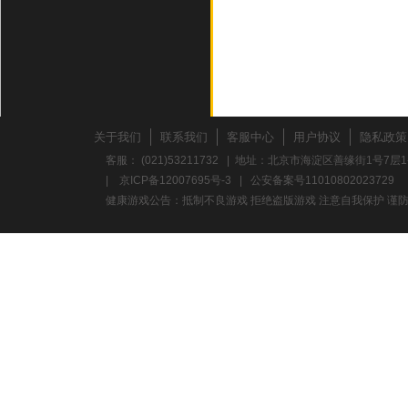
关于我们
联系我们
客服中心
用户协议
隐私政策
客服： (021)53211732 | 地址：北京市海淀区善缘街1号7层1
|
京ICP备12007695号-3
|
公安备案号11010802023729
健康游戏公告：抵制不良游戏 拒绝盗版游戏 注意自我保护 谨防