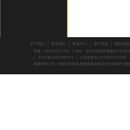
关于我们
联系我们
客服中心
用户协议
隐私政策
客服： (021)53211732 | 地址：北京市海淀区善缘街1号7层1
|
京ICP备12007695号-3
|
公安备案号11010802023729
健康游戏公告：抵制不良游戏 拒绝盗版游戏 注意自我保护 谨防