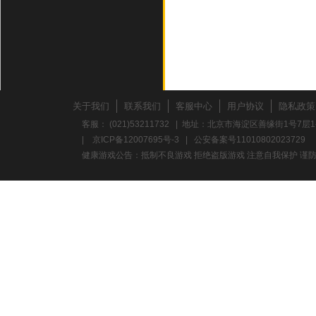
关于我们
联系我们
客服中心
用户协议
隐私政策
客服： (021)53211732 | 地址：北京市海淀区善缘街1号7层1
|
京ICP备12007695号-3
|
公安备案号11010802023729
健康游戏公告：抵制不良游戏 拒绝盗版游戏 注意自我保护 谨防