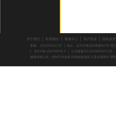
关于我们
联系我们
客服中心
用户协议
隐私政策
客服： (021)53211732 | 地址：北京市海淀区善缘街1号7层1
|
京ICP备12007695号-3
|
公安备案号11010802023729
健康游戏公告：抵制不良游戏 拒绝盗版游戏 注意自我保护 谨防