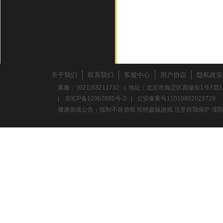
关于我们
联系我们
客服中心
用户协议
隐私政策
客服： (021)53211732 | 地址：北京市海淀区善缘街1号7层1
|
京ICP备12007695号-3
|
公安备案号11010802023729
健康游戏公告：抵制不良游戏 拒绝盗版游戏 注意自我保护 谨防