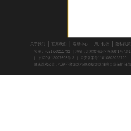
关于我们
联系我们
客服中心
用户协议
隐私政策
客服： (021)53211732 | 地址：北京市海淀区善缘街1号7层1
|
京ICP备12007695号-3
|
公安备案号11010802023729
健康游戏公告：抵制不良游戏 拒绝盗版游戏 注意自我保护 谨防