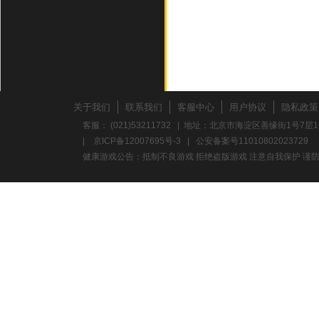
关于我们
联系我们
客服中心
用户协议
隐私政策
客服： (021)53211732 | 地址：北京市海淀区善缘街1号7层1
|
京ICP备12007695号-3
|
公安备案号11010802023729
健康游戏公告：抵制不良游戏 拒绝盗版游戏 注意自我保护 谨防